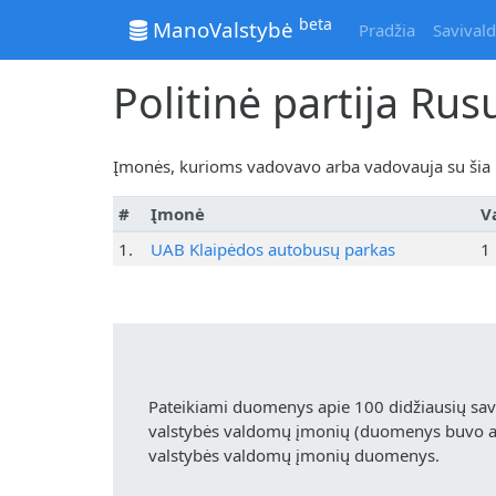
beta
ManoValstybė
Pradžia
Savivald
Politinė partija Rus
Įmonės, kurioms vadovavo arba vadovauja su šia p
#
Įmonė
V
1.
UAB Klaipėdos autobusų parkas
1
Pateikiami duomenys apie 100 didžiausių sa
valstybės valdomų įmonių (duomenys buvo akt
valstybės valdomų įmonių duomenys.