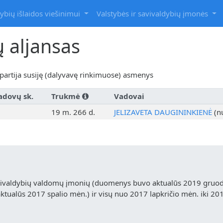
ybių išlaidos viešinimui
Valstybės ir savivaldybių įmonės
ų aljansas
artija susiję (dalyvavę rinkimuose) asmenys
adovų sk.
Trukmė
Vadovai
19 m. 266 d.
JELIZAVETA DAUGININKIENĖ
(n
vivaldybių valdomų įmonių (duomenys buvo aktualūs 2019 gruodž
ualūs 2017 spalio mėn.) ir visų nuo 2017 lapkričio mėn. iki 20