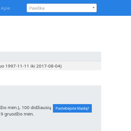
Apie
Paieška
uo 1997-11-11 iki 2017-08-04)
io mėn.), 100 didžiausių
Pastebėjote klaidą?
19 gruodžio mėn.