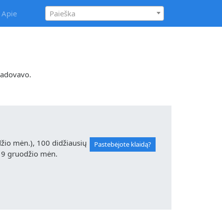
Apie
Paieška
vadovavo.
io mėn.), 100 didžiausių
Pastebėjote klaidą?
19 gruodžio mėn.