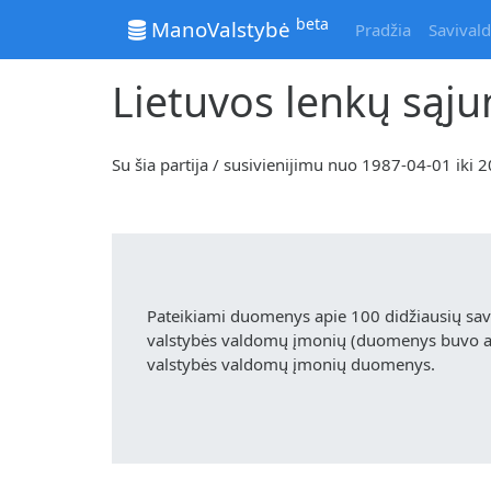
beta
ManoValstybė
Pradžia
Savivald
Lietuvos lenkų sąj
Su šia partija / susivienijimu nuo 1987-04-01 ik
Pateikiami duomenys apie 100 didžiausių sa
valstybės valdomų įmonių (duomenys buvo akt
valstybės valdomų įmonių duomenys.