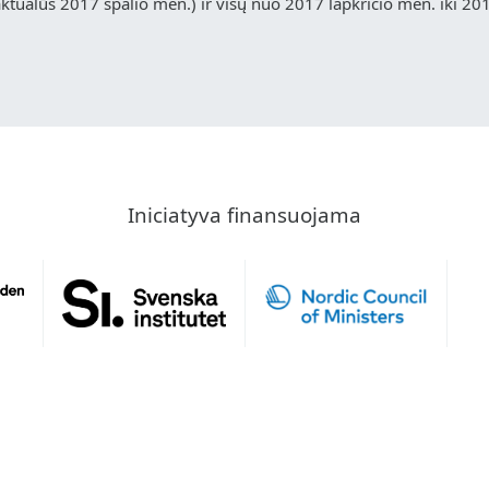
ualūs 2017 spalio mėn.) ir visų nuo 2017 lapkričio mėn. iki 20
Iniciatyva finansuojama