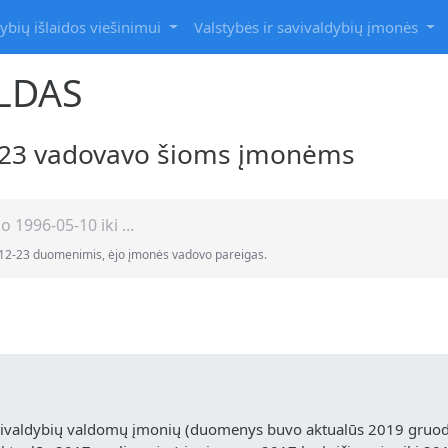
ybių išlaidos viešinimui
Valstybės ir savivaldybių įmonės
LDAS
2-23 vadovavo šioms įmonėms
 1996-05-10 iki ...
9-12-23 duomenimis, ėjo įmonės vadovo pareigas.
vivaldybių valdomų įmonių (duomenys buvo aktualūs 2019 gruodž