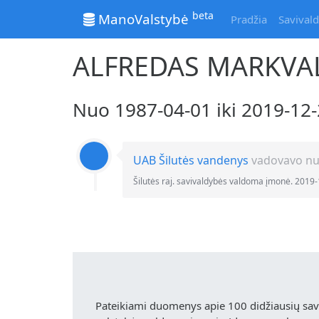
beta
ManoValstybė
Pradžia
Savivald
ALFREDAS MARKVA
Nuo 1987-04-01 iki 2019-1
UAB Šilutės vandenys
vadovavo nuo
Šilutės raj. savivaldybės valdoma įmonė. 201
Pateikiami duomenys apie 100 didžiausių sa