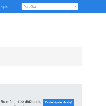
Apie
Paieška
io mėn.), 100 didžiausių
Pastebėjote klaidą?