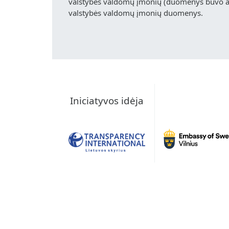
valstybės valdomų įmonių (duomenys buvo akt
valstybės valdomų įmonių duomenys.
Iniciatyvos idėja