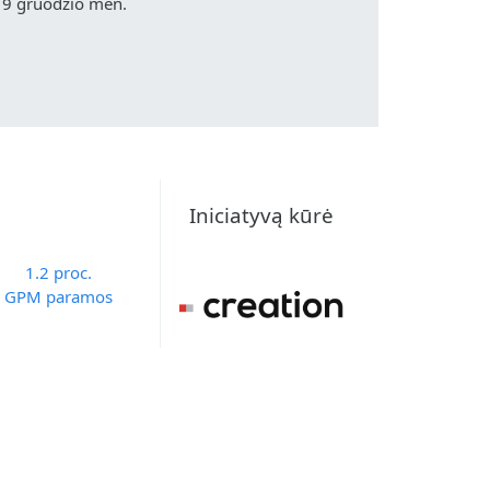
19 gruodžio mėn.
Iniciatyvą kūrė
1.2 proc.
GPM paramos