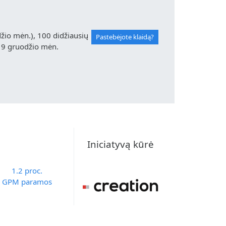
io mėn.), 100 didžiausių
Pastebėjote klaidą?
19 gruodžio mėn.
Iniciatyvą kūrė
1.2 proc.
GPM paramos