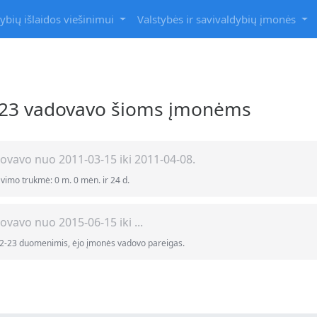
ybių išlaidos viešinimui
Valstybės ir savivaldybių įmonės
2-23 vadovavo šioms įmonėms
ovavo nuo 2011-03-15 iki 2011-04-08.
imo trukmė: 0 m. 0 mėn. ir 24 d.
ovavo nuo 2015-06-15 iki ...
2-23 duomenimis, ėjo įmonės vadovo pareigas.