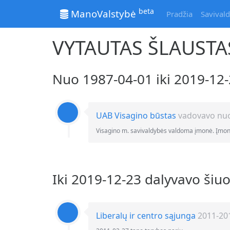
beta
ManoValstybė
Pradžia
Savivald
VYTAUTAS ŠLAUSTA
Nuo 1987-04-01 iki 2019-1
UAB Visagino būstas
vadovavo nuo 
Visagino m. savivaldybės valdoma įmonė. Įmo
Iki 2019-12-23 dalyvavo šiu
Liberalų ir centro sąjunga
2011-201