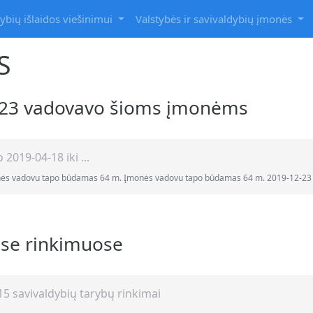
ybių išlaidos viešinimui
Valstybės ir savivaldybių įmonės
S
2-23 vadovavo šioms įmonėms
2019-04-18 iki ...
nės vadovu tapo būdamas 64 m. Įmonės vadovu tapo būdamas 64 m. 2019-12-23 
ose rinkimuose
5 savivaldybių tarybų rinkimai