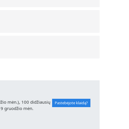
io mėn.), 100 didžiausių
Pastebėjote klaidą?
19 gruodžio mėn.