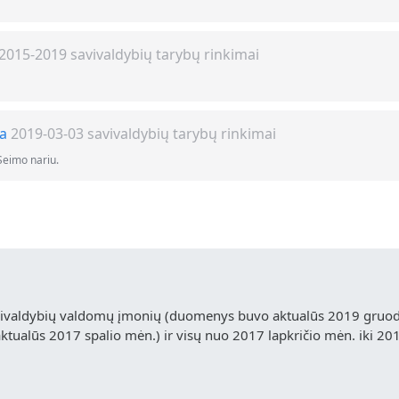
2015-2019 savivaldybių tarybų rinkimai
ga
2019-03-03 savivaldybių tarybų rinkimai
Seimo nariu.
vivaldybių valdomų įmonių (duomenys buvo aktualūs 2019 gruodž
ualūs 2017 spalio mėn.) ir visų nuo 2017 lapkričio mėn. iki 20