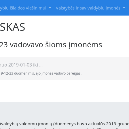
ybių išlaidos viešinimui
Valstybės ir savivaldybių įmonės
SKAS
2-23 vadovavo šioms įmonėms
uo 2019-01-03 iki ...
19-12-23 duomenimis, ėjo įmonės vadovo pareigas.
vivaldybių valdomų įmonių (duomenys buvo aktualūs 2019 gruodž