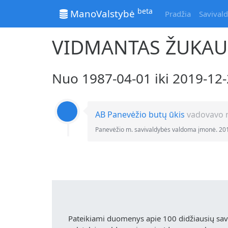
beta
ManoValstybė
Pradžia
Savivald
VIDMANTAS ŽUKAU
Nuo 1987-04-01 iki 2019-1
AB Panevėžio butų ūkis
vadovavo n
Panevėžio m. savivaldybės valdoma įmonė. 20
Pateikiami duomenys apie 100 didžiausių sa