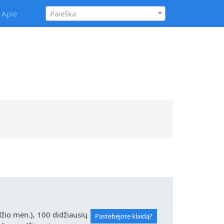
Apie
Paieška
io mėn.), 100 didžiausių
Pastebėjote klaidą?