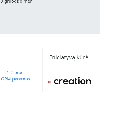
19 gruodžio mėn.
Iniciatyvą kūrė
1.2 proc.
GPM paramos