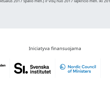
ualūs 2017 spalio mėn.) ir visų nuo 2017 lapkričio mėn. iki 20
Iniciatyva finansuojama