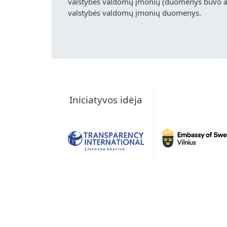
valstybės valdomų įmonių (duomenys buvo akt
valstybės valdomų įmonių duomenys.
Iniciatyvos idėja