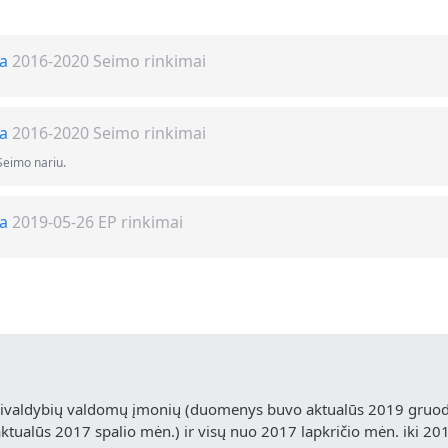
ga
2016-2020 Seimo rinkimai
ga
2016-2020 Seimo rinkimai
Seimo nariu.
ga
2019-05-26 EP rinkimai
vivaldybių valdomų įmonių (duomenys buvo aktualūs 2019 gruodž
ualūs 2017 spalio mėn.) ir visų nuo 2017 lapkričio mėn. iki 20