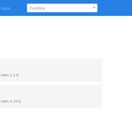
Apie
Paieška
ėn. ir 2 d.
ėn. ir 29 d.