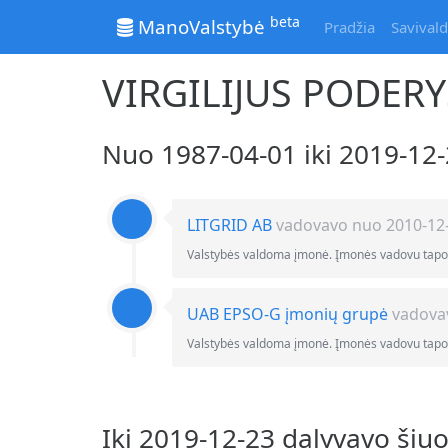
beta
ManoValstybė
Pradžia
Savivald
VIRGILIJUS PODERY
Nuo 1987-04-01 iki 2019-1
LITGRID AB
vadovavo nuo 2010-12-0
Valstybės valdoma įmonė. Įmonės vadovu tapo
UAB EPSO-G įmonių grupė
vadovav
Valstybės valdoma įmonė. Įmonės vadovu tapo
Iki 2019-12-23 dalyvavo šiu