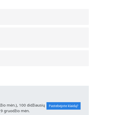
io mėn.), 100 didžiausių
Pastebėjote klaidą?
19 gruodžio mėn.