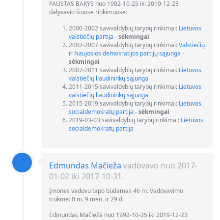
FAUSTAS BAKYS nuo 1992-10-25 iki 2019-12-23
dalyvavio šiuose rinkimuose:
2000-2002 savivaldybių tarybų rinkimai:
Lietuvos
valstiečių partija
-
sėkmingai
2002-2007 savivaldybių tarybų rinkimai:
Valstiečių
ir Naujosios demokratijos partijų sąjunga
-
sėkmingai
2007-2011 savivaldybių tarybų rinkimai:
Lietuvos
valstiečių liaudininkų sąjunga
2011-2015 savivaldybių tarybų rinkimai:
Lietuvos
valstiečių liaudininkų sąjunga
2015-2019 savivaldybių tarybų rinkimai:
Lietuvos
socialdemokratų partija
-
sėkmingai
2019-03-03 savivaldybių tarybų rinkimai:
Lietuvos
socialdemokratų partija
Edmundas Mačieža
vadovavo nuo 2017-
01-02 iki 2017-10-31.
Įmonės vadovu tapo būdamas 46 m. Vadovavimo
trukmė: 0 m. 9 mėn. ir 29 d.
Edmundas Mačieža nuo 1992-10-25 iki 2019-12-23