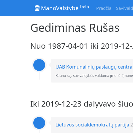
beta
ManoValstybė
Pradžia
Savivald
Gediminas Rušas
Nuo 1987-04-01 iki 2019-1
UAB Komunalinių paslaugų centra
Kauno raj. savivaldybės valdoma įmonė. Įmon
Iki 2019-12-23 dalyvavo šiu
Lietuvos socialdemokratų partija
2