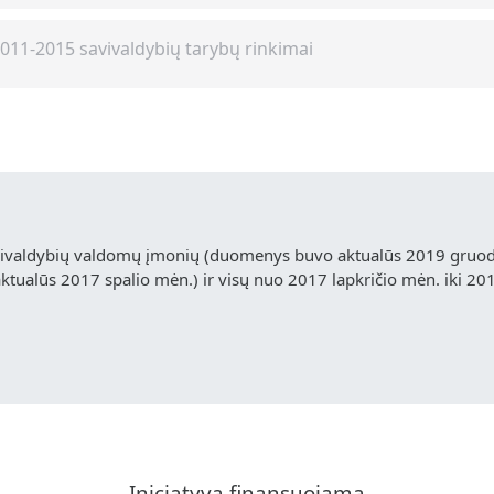
011-2015 savivaldybių tarybų rinkimai
vivaldybių valdomų įmonių (duomenys buvo aktualūs 2019 gruodž
ualūs 2017 spalio mėn.) ir visų nuo 2017 lapkričio mėn. iki 20
Iniciatyva finansuojama