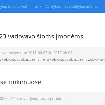
ybių išlaidos viešinimui
Valstybės ir savivaldybių įmonės
2-23 vadovavo šioms įmonėms
s
vadovavo nuo 2011-06-07 iki 2015-09-08.
ės vadovu tapo būdamas 50 m. Įmonės vadovu tapo būdamas 50 m. Vadovavimo tru
ose rinkimuose
007-2011 savivaldybių tarybų rinkimai