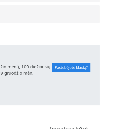
io mėn.), 100 didžiausių
Pastebėjote klaidą?
19 gruodžio mėn.
Iniciatyvą kūrė