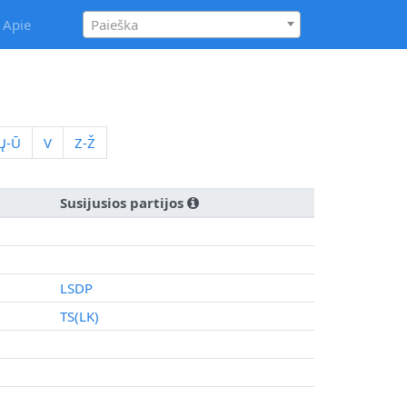
Apie
Paieška
Ų-Ū
V
Z-Ž
Susijusios partijos
LSDP
TS(LK)