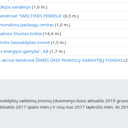
kijos vandenys
(1,6 m.)
bendrovė "SMILTYNĖS PERKĖLA"
(0,5 m.)
unalinių paslaugų centras
(1,0 m.)
linos šilumos tinklai
(14,4 m.)
rolis Savivaldybės įmonė
(1,5 m.)
os energijos gamyba", AB
(1,7 m.)
ji akcinė bendrovė ŽEMĖS ŪKIO PASKOLŲ GARANTIJŲ FONDAS
(2
vivaldybių valdomų įmonių (duomenys buvo aktualūs 2019 gruodž
ualūs 2017 spalio mėn.) ir visų nuo 2017 lapkričio mėn. iki 20