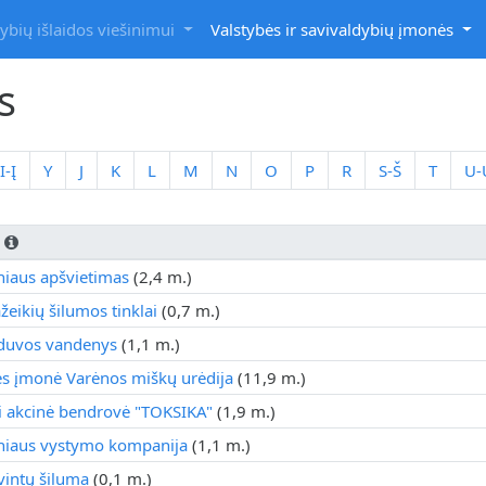
ybių išlaidos viešinimui
Valstybės ir savivaldybių įmonės
s
I-Į
Y
J
K
L
M
N
O
P
R
S-Š
T
U-
s
niaus apšvietimas
(2,4 m.)
eikių šilumos tinklai
(0,7 m.)
duvos vandenys
(1,1 m.)
ės įmonė Varėnos miškų urėdija
(11,9 m.)
i akcinė bendrovė "TOKSIKA"
(1,9 m.)
niaus vystymo kompanija
(1,1 m.)
vintų šiluma
(0,1 m.)