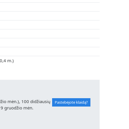
0,4 m.)
io mėn.), 100 didžiausių
Pastebėjote klaidą?
19 gruodžio mėn.