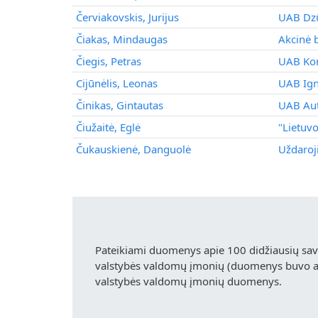
Červiakovskis, Jurijus
UAB Dzū
Čiakas, Mindaugas
Akcinė 
Čiegis, Petras
UAB Kom
Cijūnėlis, Leonas
UAB Igna
Činikas, Gintautas
UAB Aut
Čiužaitė, Eglė
"Lietuv
Čukauskienė, Danguolė
Uždaro
Pateikiami duomenys apie 100 didžiausių sa
valstybės valdomų įmonių (duomenys buvo akt
valstybės valdomų įmonių duomenys.