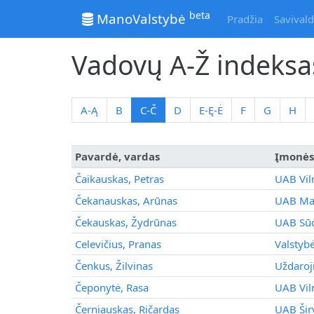
beta
ManoValstybė
Pradžia
Savivald
Vadovų A-Ž indeksa
A-Ą
B
C-Č
D
E-Ę-Ė
F
G
H
Pavardė, vardas
Įmonė
Čaikauskas, Petras
UAB Vil
Čekanauskas, Arūnas
UAB Maž
Čekauskas, Žydrūnas
UAB Sū
Celevičius, Pranas
Valstyb
Čenkus, Žilvinas
Uždaroj
Čeponytė, Rasa
UAB Vil
Černiauskas, Ričardas
UAB Šir